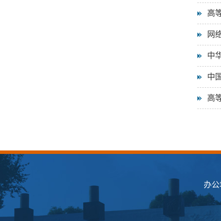
高
网
中
中
高
办公