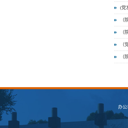
(党
（
（
（
（
办公