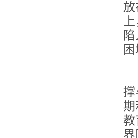
放
上
陷
困
撑
期
教
界