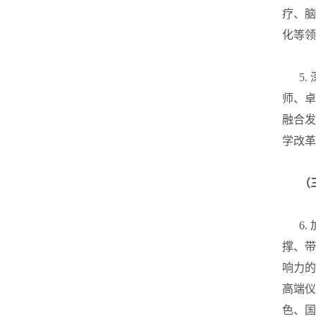
疗、脑
化等领
5. 
师、卓
融合发
学改革
（
6. 
撑、带
响力的
高端仪
色、国