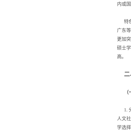
内或国
特色
广东等
更加突
硕士学
高。
二
（
1. 
人文社
学选择