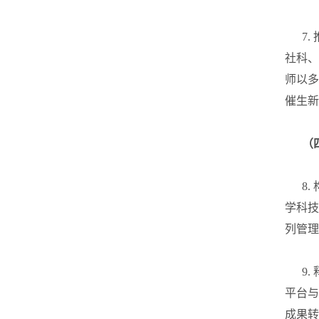
7. 
社科、
师以多
催生新
（
8. 
学科技
列管理
9. 
平台与
成果转