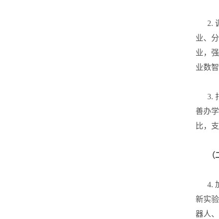
2. 
业、分
业，强
业数智
3. 
善办学
比，支
（
4. 
新实验
器人、