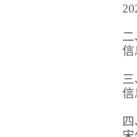
2
二
信
三
信
四
宋