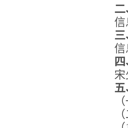
二
信
三
信
四
宋
五
（
（
（