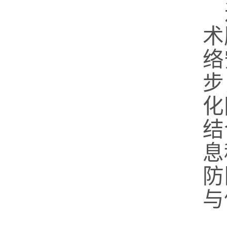
术
络
步
化
结
息
防
与