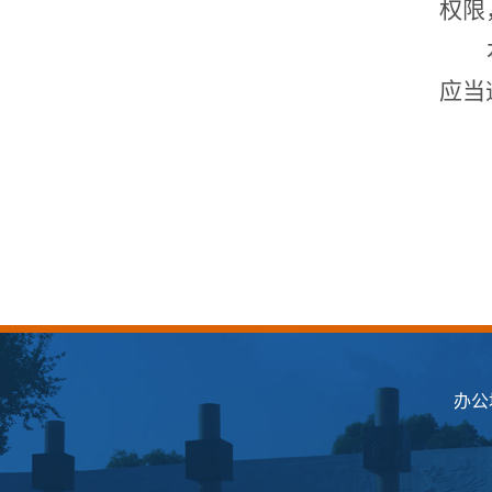
权限
应当
办公