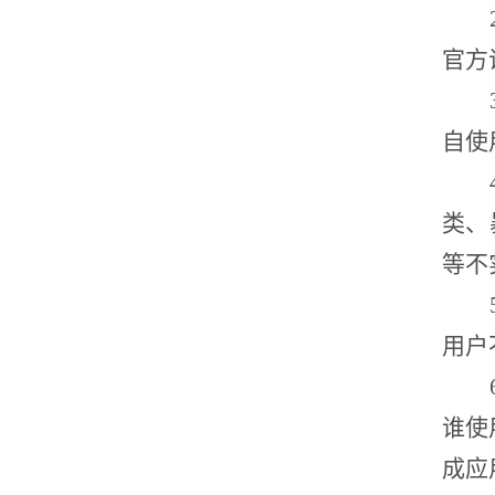
官方
自使
类、
等不
用户
谁使
成应