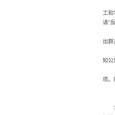
工和
请”
出群
知公
项。